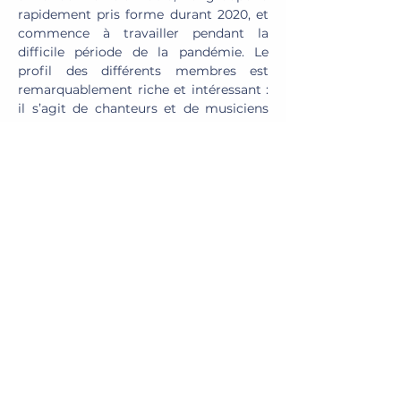
rapidement pris forme durant 2020, et 
commence à travailler pendant la 
difficile période de la pandémie. Le 
profil des différents membres est 
remarquablement riche et intéressant : 
il s’agit de chanteurs et de musiciens 
originaires de toute la Vénétie, engagés 
dans le monde de la musique de 
manière professionnelle et semi-
professionnelle. La préparation et la 
direction du groupe ont été confiées à 
Matteo Cesarotto, et 
l'accompagnement à l'orgue à 
Alessandro Perin, organiste titulaire de 
la Cathédrale de Padoue.
Le premier…
Afficher plus