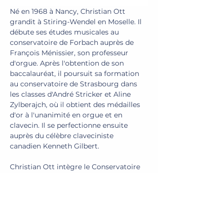
Né en 1968 à Nancy, Christian Ott 
grandit à Stiring-Wendel en Moselle. Il 
débute ses études musicales au 
conservatoire de Forbach auprès de 
François Ménissier, son professeur 
d'orgue. Après l'obtention de son 
baccalauréat, il poursuit sa formation 
au conservatoire de Strasbourg dans 
les classes d'André Stricker et Aline 
Zylberajch, où il obtient des médailles 
d'or à l'unanimité en orgue et en 
clavecin. Il se perfectionne ensuite 
auprès du célèbre claveciniste 
canadien Kenneth Gilbert.
Christian Ott intègre le Conservatoire 
national supérieur de musique de Paris, 
où il décroche des premiers prix à 
l'unanimité en orgue, clavecin et basse 
continue dans les classes de Michel 
Chapuis, Michel Bouvard, Kenneth 