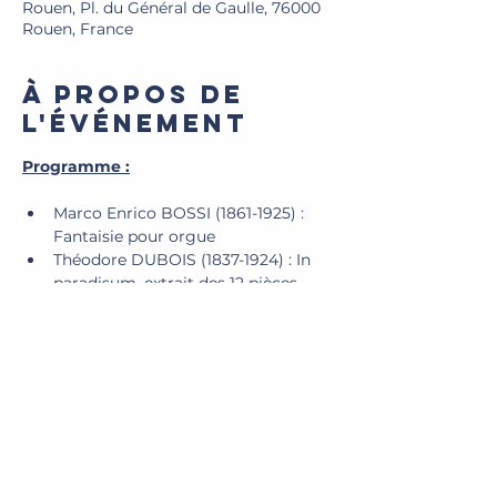
Rouen, Pl. du Général de Gaulle, 76000
Rouen, France
À propos de
l'événement
Programme :
Marco Enrico BOSSI (1861-1925) : 
Fantaisie pour orgue
Théodore DUBOIS (1837-1924) : In 
paradisum, extrait des 12 pièces 
nouvelles pour orgue
Marco Enrico BOSSI (1861-1925) :
Idylle, op. 92 n°2
Cortège funèbre, op. 132 n°2
Afficher plus