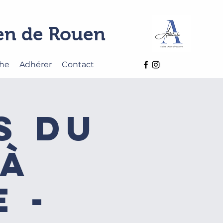
uen de Rouen
che
Adhérer
Contact
s du
 à
 -