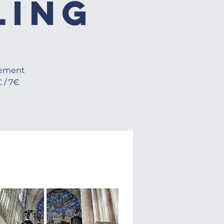
ling
nement
 / 7€