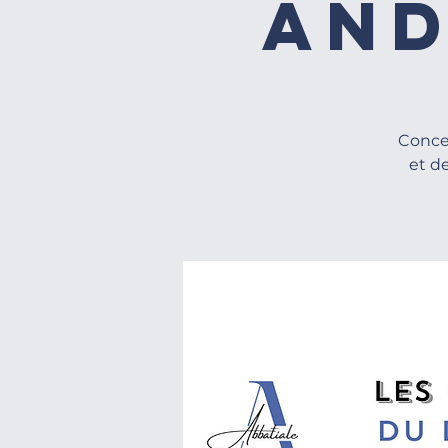
And
Conce
et d