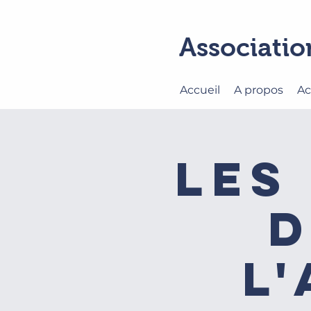
Associatio
Accueil
A propos
Ac
Les
d
l