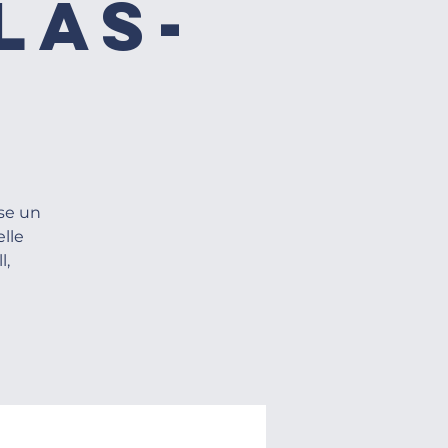
las-
se un
lle
l,