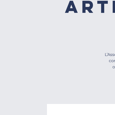
Art
L’As
co
o