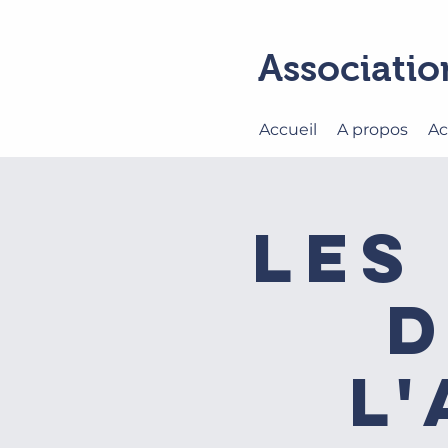
Associatio
Accueil
A propos
Ac
Les
d
l