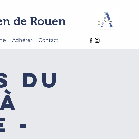
uen de Rouen
che
Adhérer
Contact
s du
 à
 -