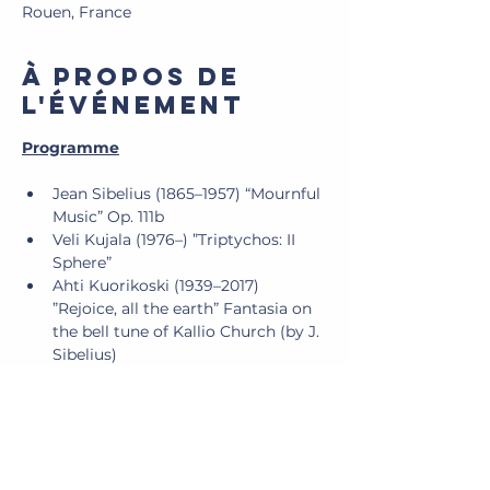
Rouen, France
À propos de
l'événement
Programme
Jean Sibelius (1865–1957) “Mournful 
Music” Op. 111b
Veli Kujala (1976–) ”Triptychos: II 
Sphere”
Ahti Kuorikoski (1939–2017) 
”Rejoice, all the earth” Fantasia on 
the bell tune of Kallio Church (by J. 
Sibelius)
Johann Sebastian Bach (1685–1750) 
Sinfonia from the cantata “Wir 
danken dir, Gott” BWV 29, arr. M. 
Dupré
César Franck (1822–1890) Choral I, E 