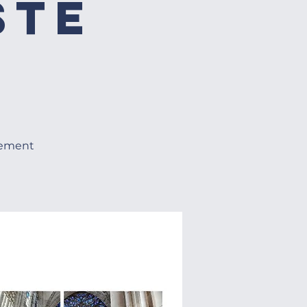
ste
nement