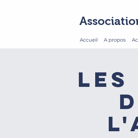
Associatio
Accueil
A propos
Ac
Les
d
l