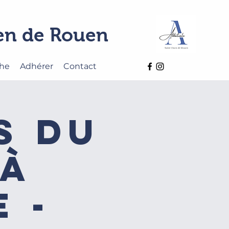
uen de Rouen
che
Adhérer
Contact
s du
 à
 -