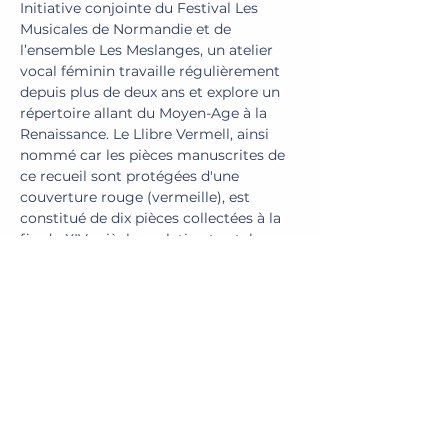
Initiative conjointe du Festival Les 
Musicales de Normandie et de 
l’ensemble Les Meslanges, un atelier 
vocal féminin travaille régulièrement 
depuis plus de deux ans et explore un 
répertoire allant du Moyen-Age à la 
Renaissance. Le Llibre Vermell, ainsi 
nommé car les pièces manuscrites de 
ce recueil sont protégées d'une 
couverture rouge (vermeille), est 
constitué de dix pièces collectées à la 
fin du XIVe siècle, en latin et catalan, 
monodiques et polyphoniques, en plain-
chant ou encore en canon. Les pèlerins 
chantaient en marchant sur le chemin, 
ou dans les églises bordant le parcours. 
Mais surtout au but ultime du voyage : 
l'abbaye nichée sur la montagne de 
Montserrat, premier sanctuaire 
consacré à Vierge Marie en Catalogne. 
Les textes et la musique ont ici une 