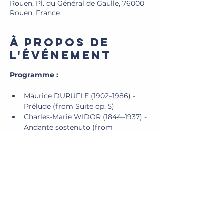
Rouen, Pl. du Général de Gaulle, 76000
Rouen, France
À propos de
l'événement
Programme :
Maurice DURUFLE (1902–1986) - 
Prélude (from Suite op. 5)
Charles-Marie WIDOR (1844–1937) - 
Andante sostenuto (from 
Symphonie gothique op. 70) / Trois 
Nouvelles Pièces op. 87 : Classique 
d’hier / Mystique / Classique 
d’aujourd’hui
Louis VIERNE (1870–1937)- Final 
(from 3me Symphonie op. 28)