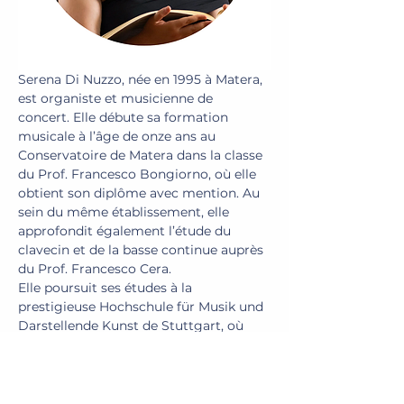
Serena Di Nuzzo, née en 1995 à Matera, 
est organiste et musicienne de 
concert. Elle débute sa formation 
musicale à l’âge de onze ans au 
Conservatoire de Matera dans la classe 
du Prof. Francesco Bongiorno, où elle 
obtient son diplôme avec mention. Au 
sein du même établissement, elle 
approfondit également l’étude du 
clavecin et de la basse continue auprès 
du Prof. Francesco Cera.
Elle poursuit ses études à la 
prestigieuse Hochschule für Musik und 
Darstellende Kunst de Stuttgart, où 
elle obtient le Konzertexamen d’orgue 
avec la note maximale dans la classe 
du Prof. Jürgen Essl. Des masterclasses 
avec des musiciens de renommée 