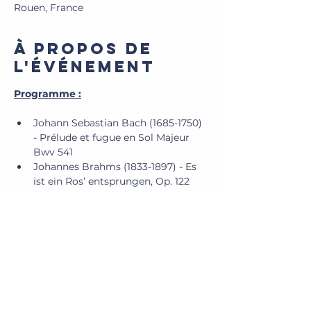
Rouen, France
À propos de
l'événement
Programme :
Johann Sebastian Bach (1685-1750) 
- Prélude et fugue en Sol Majeur 
Bwv 541
Johannes Brahms (1833-1897) - Es 
ist ein Ros’ entsprungen, Op. 122
Felix Mendelssohn-Bartholdy (1809-
1847) - Sonate en Si bémol Majeur 
Op.68
Allegro con brio
Andante religioso
Afficher plus