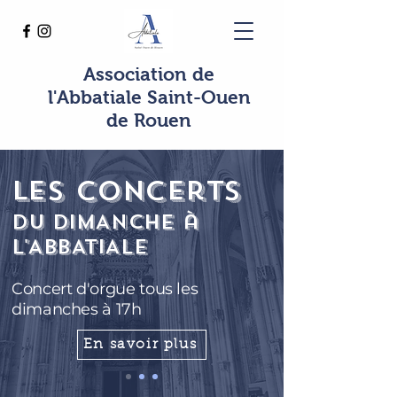
Association de
l'Abbatiale Saint-Ouen
de Rouen
les
concerts
du
DIMANCHE à
L'ABBATIALE
Concert d'orgue tous les
dimanches à 17h
En savoir plus