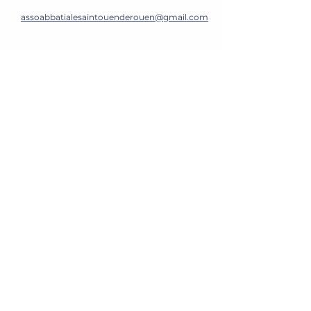
assoabbatialesaintouenderouen@gmail.com
Prénom
Nom
E-mail
Message